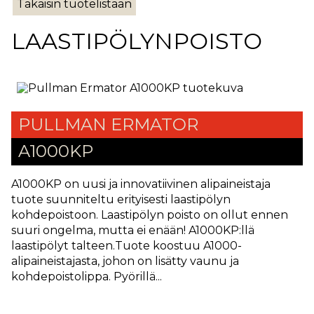
Takaisin tuotelistaan
LAASTIPÖLYNPOISTO
PULLMAN ERMATOR
A1000KP
A1000KP on uusi ja innovatiivinen alipaineistaja
tuote suunniteltu erityisesti laastipölyn
kohdepoistoon. Laastipölyn poisto on ollut ennen
suuri ongelma, mutta ei enään! A1000KP:llä
laastipölyt talteen.Tuote koostuu A1000-
alipaineistajasta, johon on lisätty vaunu ja
kohdepoistolippa. Pyörillä...