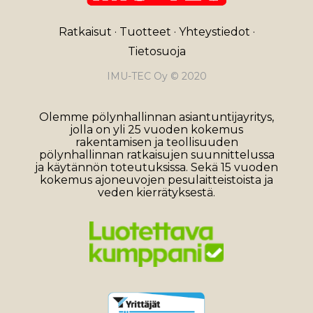
Ratkaisut
·
Tuotteet
·
Yhteystiedot
·
Tietosuoja
IMU-TEC Oy © 2020
Olemme pölynhallinnan asiantuntijayritys,
jolla on yli 25 vuoden kokemus
rakentamisen ja teollisuuden
pölynhallinnan ratkaisujen suunnittelussa
ja käytännön toteutuksissa. Sekä 15 vuoden
kokemus ajoneuvojen pesulaitteistoista ja
veden kierrätyksestä.