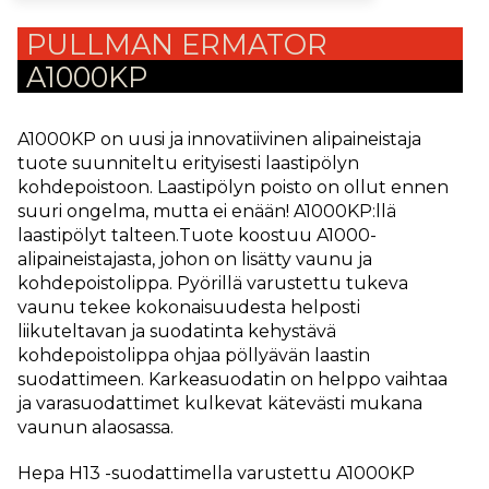
PULLMAN ERMATOR
A1000KP
A1000KP on uusi ja innovatiivinen alipaineistaja
tuote suunniteltu erityisesti laastipölyn
kohdepoistoon. Laastipölyn poisto on ollut ennen
suuri ongelma, mutta ei enään! A1000KP:llä
laastipölyt talteen.Tuote koostuu A1000-
alipaineistajasta, johon on lisätty vaunu ja
kohdepoistolippa. Pyörillä varustettu tukeva
vaunu tekee kokonaisuudesta helposti
liikuteltavan ja suodatinta kehystävä
kohdepoistolippa ohjaa pöllyävän laastin
suodattimeen. Karkeasuodatin on helppo vaihtaa
ja varasuodattimet kulkevat kätevästi mukana
vaunun alaosassa.
Hepa H13 -suodattimella varustettu A1000KP