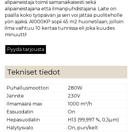
alipaineistaja toimii samanaikaisesti sekä
alipaineistajana että ilmanpuhdistajana. Laite on
päällä koko työpäivän ja sen voi jättää puoliteholle
yön ajaksi. A1000KP sopii 45 m2 huonetilaan, jolloin
ilma vaihtuu 10 kertaa tunnissa eli joka kuudes
minuutti!
Pyydä tarjousta
Tekniset tiedot
Puhallusmoottori
280W
Jännite
230V
Ilmamäärä max
1000 m³/h
Esisuodatin
On
Hepasuodatin
H13 (99,997 %, 0,3µm)
Hälytysvalo
On, pun/kelt