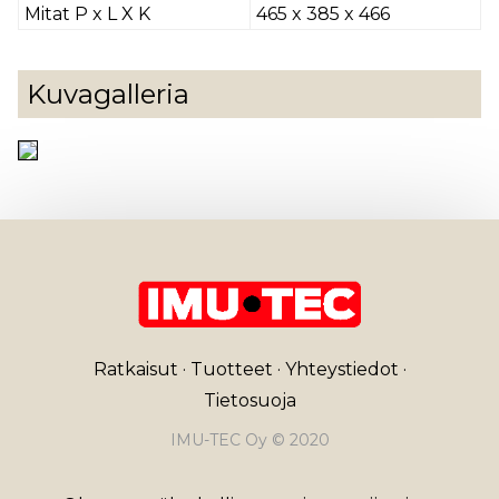
Mitat P x L X K
465 x 385 x 466
Kuvagalleria
Ratkaisut
·
Tuotteet
·
Yhteystiedot
·
Tietosuoja
IMU-TEC Oy © 2020