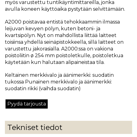
myös varustettu tuntikäyntimittareilla, jonka
avulla koneen käyttöaika pystytään selvittämään.
A2000 poistavaa entistä tehokkaammin ilmassa
leijuvan kevyen pölyn, kuten betoni- ja
kvartsipölyn. Nyt on mahdollista liittää laitteet
toisiinsa yhdellä seinäpistokkeella, sillä laitteet on
varustettu jakorasialla. A2000:ssa on vakiona
poistoliitin ø 254 mm poistoletkulle, poistoletkua
käytetään kun halutaan alipaineistaa tila.
Keltainen merkkivalo ja äänimerkki: suodatin
tukossa Punainen merkkivalo ja äänimerkki:
suodatin rikki (vaihda suodatin)
Pyydä tarjousta
Tekniset tiedot