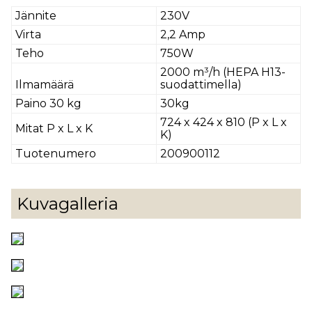
Jännite
230V
Virta
2,2 Amp
Teho
750W
2000 m³/h (HEPA H13-
Ilmamäärä
suodattimella)
Paino 30 kg
30kg
724 x 424 x 810 (P x L x
Mitat P x L x K
K)
Tuotenumero
200900112
Kuvagalleria