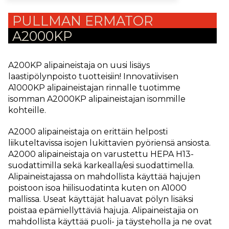
PULLMAN ERMATOR
A2000KP
A200KP alipaineistaja on uusi lisäys
laastipölynpoisto tuotteisiin! Innovatiivisen
A1000KP alipaineistajan rinnalle tuotimme
isomman A2000KP alipaineistajan isommille
kohteille.
A2000 alipaineistaja on erittäin helposti
liikuteltavissa isojen lukittavien pyöriensä ansiosta.
A2000 alipaineistaja on varustettu HEPA H13-
suodattimilla sekä karkealla/esi suodattimella.
Alipaineistajassa on mahdollista käyttää hajujen
poistoon isoa hiilisuodatinta kuten on A1000
mallissa. Useat käyttäjät haluavat pölyn lisäksi
poistaa epämiellyttäviä hajuja. Alipaineistajia on
mahdollista käyttää puoli- ja täysteholla ja ne ovat