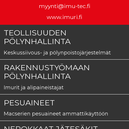
myynti@imu-tec.fi
www.imuri.fi
TEOLLISUUDEN
PÖLYNHALLINTA
Keskussiivous- ja pölynpoistojärjestelmät
RAKENNUSTYÖMAAN
PÖLYNHALLINTA
Imurit ja alipaineistajat
PESUAINEET
Macserien pesuaineet ammattikäyttöön
NEROKKAAT JÄTESÄKIT