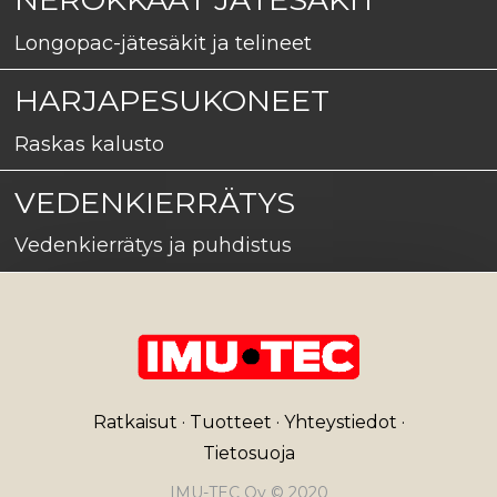
Longopac-jätesäkit ja telineet
HARJAPESUKONEET
Raskas kalusto
VEDENKIERRÄTYS
Vedenkierrätys ja puhdistus
Ratkaisut
·
Tuotteet
·
Yhteystiedot
·
Tietosuoja
IMU-TEC Oy © 2020