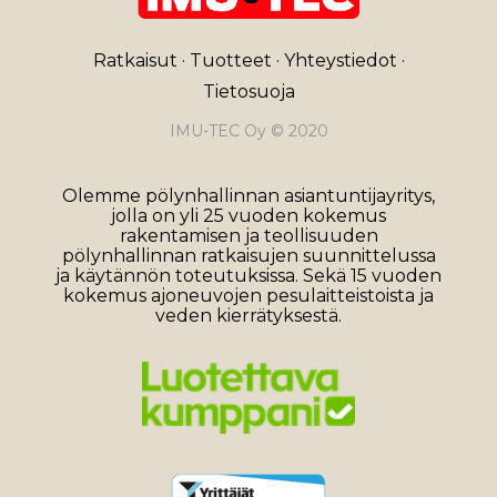
Ratkaisut
·
Tuotteet
·
Yhteystiedot
·
Tietosuoja
IMU-TEC Oy © 2020
Olemme pölynhallinnan asiantuntijayritys,
jolla on yli 25 vuoden kokemus
rakentamisen ja teollisuuden
pölynhallinnan ratkaisujen suunnittelussa
ja käytännön toteutuksissa. Sekä 15 vuoden
kokemus ajoneuvojen pesulaitteistoista ja
veden kierrätyksestä.