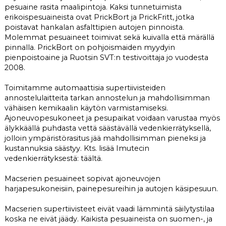
pesuaine rasita maalipintoja. Kaksi tunnetuimista
erikoispesuaineista ovat PrickBort ja PrickFritt, jotka
poistavat hankalan asfalttipien autojen pinnoista.
Molemmat pesuaineet toimivat sekä kuivalla että märällä
pinnalla. PrickBort on pohjoismaiden myydyin
pienpoistoaine ja Ruotsin SVT:n testivoittaja jo vuodesta
2008.
Toimitamme automaattisia supertiivisteiden
annostelulaitteita tarkan annostelun ja mahdollisimman
vähäisen kemikaalin käytön varmistamiseksi.
Ajoneuvopesukoneet ja pesupaikat voidaan varustaa myös
älykkäällä puhdasta vettä säästävällä vedenkierrätyksellä,
jolloin ympäristörasitus jää mahdollisimman pieneksi ja
kustannuksia säästyy. Kts. lisää Imutecin
vedenkierrätyksestä: täältä.
Macserien pesuaineet sopivat ajoneuvojen
harjapesukoneisiin, painepesureihin ja autojen käsipesuun.
Macserien supertiivisteet eivät vaadi lämmintä säilytystilaa
koska ne eivät jäädy. Kaikista pesuaineista on suomen-, ja