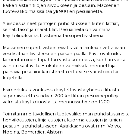
kaikenlaisten tilojen siivoukseen ja pesuun. Macserien
tuotevalikoima sisältää yli 900 eri pesuainetta.
Yleispesuaineet pintojen puhdistukseen kuten lattiat,
seinät, tasot ja märät tilat. Pesuaineita on valmiina
käyttöliuoksena, tiivisteenä tai supertiivisteenä.
Macserien supertiivisteet eivät sisällä lainkaan vettä vaan
vesi lisätään tiivisteeseen paikan päällä. Käyttövalmiiksi
laimentaminen tapahtuu vasta kohteessa, kunhan vettä
vain on saatavilla. Etukäteen valmiiksi laimennettuja
painavia pesuainekanistereita ei tarvitse varastoida tai
kuljetella.
Esimerkiksi siivouksessa käytettävästä yhdestä litrasta
supertiivistettä saadaan 200 kpl litran pesuainepulloja
valmista käyttöliuosta. Laimennussuhde on 1:200.
Toimitamme täydellisen tuotevalikoiman puhdistusaineita
henkilöautojen, linja-autojen, kuorma-autojen ja junien
pesuun ja puhdistukseen. Asiakkaana ovat mm. Volvo,
Nobina, Bomardier, Alstom.