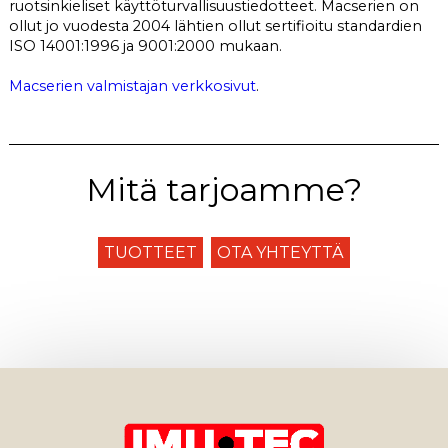
ruotsinkieliset käyttöturvallisuustiedotteet. Macserien on
ollut jo vuodesta 2004 lähtien ollut sertifioitu standardien
ISO 14001:1996 ja 9001:2000 mukaan.
Macserien valmistajan verkkosivut
.
Mitä tarjoamme?
TUOTTEET
OTA YHTEYTTÄ