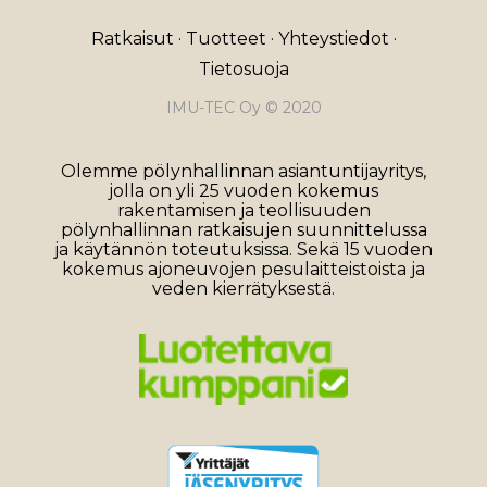
Ratkaisut
·
Tuotteet
·
Yhteystiedot
·
Tietosuoja
IMU-TEC Oy © 2020
Olemme pölynhallinnan asiantuntijayritys,
jolla on yli 25 vuoden kokemus
rakentamisen ja teollisuuden
pölynhallinnan ratkaisujen suunnittelussa
ja käytännön toteutuksissa. Sekä 15 vuoden
kokemus ajoneuvojen pesulaitteistoista ja
veden kierrätyksestä.