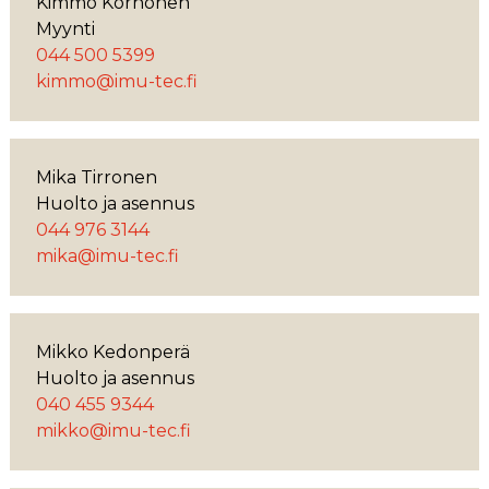
Kimmo Korhonen
Myynti
044 500 5399
kimmo@imu-tec.fi
Mika Tirronen
Huolto ja asennus
044 976 3144
mika@imu-tec.fi
Mikko Kedonperä
Huolto ja asennus
040 455 9344
mikko@imu-tec.fi