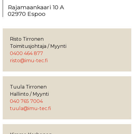
Rajamaankaari 10 A
02970 Espoo
Risto Tirronen
Toimitusjohtaja / Myynti
0400 464 877
risto@imu-tec.fi
Tuula Tirronen
Hallinto / Myynti
040 765 7004
tuula@imu-tec.fi