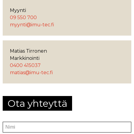
Myynti
09 550 700
myynti@imu-tec.fi
Matias Tirronen
Markkinointi
0400 415037
matias@imu-tec.fi
Ota yhteyttä