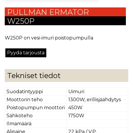
PULLMAN ERMATOR
W250P
W250P on vesi-imuri poistopumpulla
Pyydä tarjousta
Tekniset tiedot
Suodatintyyppi
Uimuri
Moottorin teho
1300W, erillisjäähdytys
Poistopumpun moottori
450W
Sähköteho
1750W
Ilmamäärä
Alipaine
22 kPa / V.P.