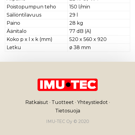
Poistopumpun teho
150 l/min
Säiliöntilavuus
29 l
Paino
28 kg
Äänitalo
77 dB (A)
Koko p x l x k (mm)
520 x 560 x 920
Letku
ø 38 mm
Ratkaisut
·
Tuotteet
·
Yhteystiedot
·
Tietosuoja
IMU-TEC Oy © 2020