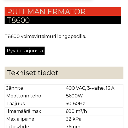
PULLMAN ERMATOR
T8600
T8600 voimavirtaimuri longopacilla.
Pyydä tarjousta
Tekniset tiedot
Jännite
400 VAC, 3-vaihe, 16 A
Moottorin teho
8600W
Taajuus
50-60Hz
Ilmamäärä max
600 m³/h
Max alipaine
32 kPa
Liitosyhde
76mm