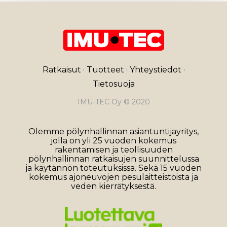
Ratkaisut
·
Tuotteet
·
Yhteystiedot
·
Tietosuoja
IMU-TEC Oy © 2020
Olemme pölynhallinnan asiantuntijayritys,
jolla on yli 25 vuoden kokemus
rakentamisen ja teollisuuden
pölynhallinnan ratkaisujen suunnittelussa
ja käytännön toteutuksissa. Sekä 15 vuoden
kokemus ajoneuvojen pesulaitteistoista ja
veden kierrätyksestä.