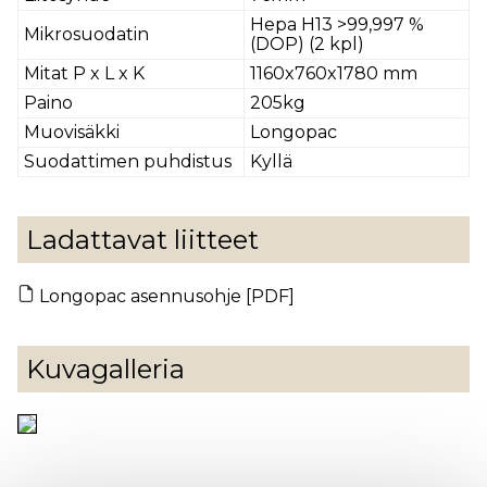
Hepa H13 >99,997 %
Mikrosuodatin
(DOP) (2 kpl)
Mitat P x L x K
1160x760x1780 mm
Paino
205kg
Muovisäkki
Longopac
Suodattimen puhdistus
Kyllä
Ladattavat liitteet
Longopac asennusohje [PDF]
Kuvagalleria