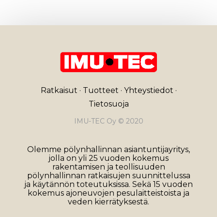
Ratkaisut
·
Tuotteet
·
Yhteystiedot
·
Tietosuoja
IMU-TEC Oy © 2020
Olemme pölynhallinnan asiantuntijayritys,
jolla on yli 25 vuoden kokemus
rakentamisen ja teollisuuden
pölynhallinnan ratkaisujen suunnittelussa
ja käytännön toteutuksissa. Sekä 15 vuoden
kokemus ajoneuvojen pesulaitteistoista ja
veden kierrätyksestä.