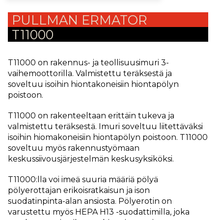
PULLMAN ERMATOR
T11000
T11000 on rakennus- ja teollisuusimuri 3-
vaihemoottorilla. Valmistettu teräksestä ja
soveltuu isoihin hiontakoneisiin hiontapölyn
poistoon.
T11000 on rakenteeltaan erittäin tukeva ja
valmistettu teräksestä. Imuri soveltuu liitettäväksi
isoihin hiomakoneisiin hiontapölyn poistoon. T11000
soveltuu myös rakennustyömaan
keskussiivousjärjestelmän keskusyksiköksi.
T11000:lla voi imeä suuria määriä pölyä
pölyerottajan erikoisratkaisun ja ison
suodatinpinta-alan ansiosta. Pölyerotin on
varustettu myös HEPA H13 -suodattimilla, joka