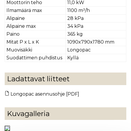
Moottorin teho
11,0 kW
Ilmamäärä max
1100 m³/h
Alipaine
28 kPa
Alipaine max
34 kPa
Paino
365 kg
Mitat P x L x K
1090x790x1780 mm
Muovisäkki
Longopac
Suodattimen puhdistus
Kyllä
Ladattavat liitteet
Longopac asennusohje [PDF]
Kuvagalleria