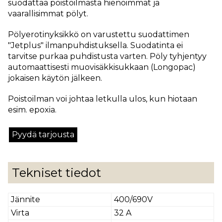
suodattaa poistoilmasta hienoimmat ja
vaarallisimmat pölyt.
Pölyerotinyksikkö on varustettu suodattimen
"Jetplus" ilmanpuhdistuksella. Suodatinta ei
tarvitse purkaa puhdistusta varten. Pöly tyhjentyy
automaattisesti muovisäkkisukkaan (Longopac)
jokaisen käytön jälkeen.
Poistoilman voi johtaa letkulla ulos, kun hiotaan
esim. epoxia.
Pyydä tarjousta
Tekniset tiedot
Jännite
400/690V
Virta
32 A