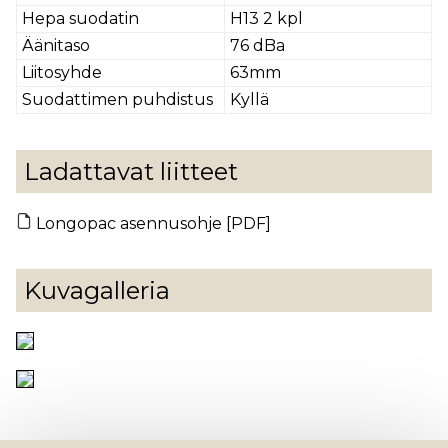
Hepa suodatin
H13 2 kpl
Äänitaso
76 dBa
Liitosyhde
63mm
Suodattimen puhdistus
Kyllä
Ladattavat liitteet
Longopac asennusohje [PDF]
Kuvagalleria