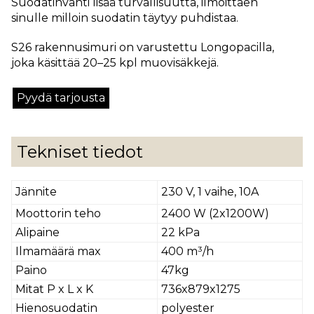
Suodatinvahti lisää turvallisuutta, ilmoittaen
sinulle milloin suodatin täytyy puhdistaa.
S26 rakennusimuri on varustettu Longopacilla,
joka käsittää 20–25 kpl muovisäkkejä.
Pyydä tarjousta
Tekniset tiedot
Jännite
230 V, 1 vaihe, 10A
Moottorin teho
2400 W (2x1200W)
Alipaine
22 kPa
Ilmamäärä max
400 m³/h
Paino
47kg
Mitat P x L x K
736x879x1275
Hienosuodatin
polyester