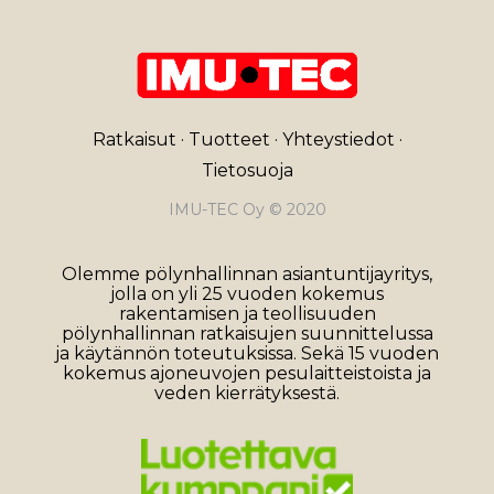
Ratkaisut
·
Tuotteet
·
Yhteystiedot
·
Tietosuoja
IMU-TEC Oy © 2020
Olemme pölynhallinnan asiantuntijayritys,
jolla on yli 25 vuoden kokemus
rakentamisen ja teollisuuden
pölynhallinnan ratkaisujen suunnittelussa
ja käytännön toteutuksissa. Sekä 15 vuoden
kokemus ajoneuvojen pesulaitteistoista ja
veden kierrätyksestä.