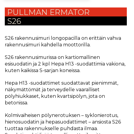
PULLMAN ERMATOR
S26
S26 rakennusimuri longopacilla on erittäin vahva
rakennusimuri kahdella moottorilla.
S26 rakennusimurissa on kartiomallinen
esisuodatin ja 2 kpl Hepa H13 -suodattimia vakiona,
kuten kaikissa S-sarjan koneissa.
Hepa H13 -suodattimet suodattavat pienimmät,
näkymättömät ja terveydelle vaaralliset
pölyhiukkaset, kuten kvartsipölyn, jota on
betonissa.
Kolmivaiheisen pölynerotuksen – syklonierotus,
hienosuodatin ja hepasuodattimet – ansiosta S26
tuottaa rakennukselle puhdasta ilmaa.