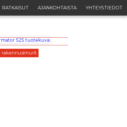
RATKAISUT
AJANKOHTAISTA
YHTEYSTIEDOT
t rakennusimurit