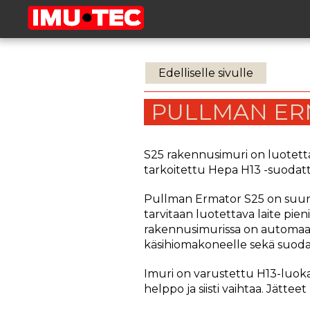
Edelliselle sivulle
PULLMAN ER
S25 rakennusimuri on luotett
tarkoitettu Hepa H13 -suodat
Pullman Ermator S25 on suu
tarvitaan luotettava laite pien
rakennusimurissa on automaat
käsihiomakoneelle sekä suodat
Imuri on varustettu H13-luok
helppo ja siisti vaihtaa. Jätt