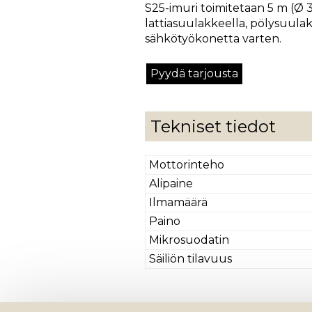
S25-imuri toimitetaan 5 m (Ø 
lattiasuulakkeella, pölysuulak
sähkötyökonetta varten.
Pyydä tarjousta
Tekniset tiedot
Mottorinteho
Alipaine
Ilmamäärä
Paino
Mikrosuodatin
Säiliön tilavuus