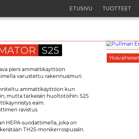
ETUSIVU
TUOTTEET
MATOR
S25
Yksivaiheise
ava pieni ammattikäyttöön
timella varustettu rakennusimuri.
nniteltu ammattikäyttöön kun
iin, mutta tärkeisiin huoltotöihin. S25
tikäynnistys esim.
timen ravistus.
an HEPA-suodattimella, joka on
eet kerätään TH25-monikerrospussiin.