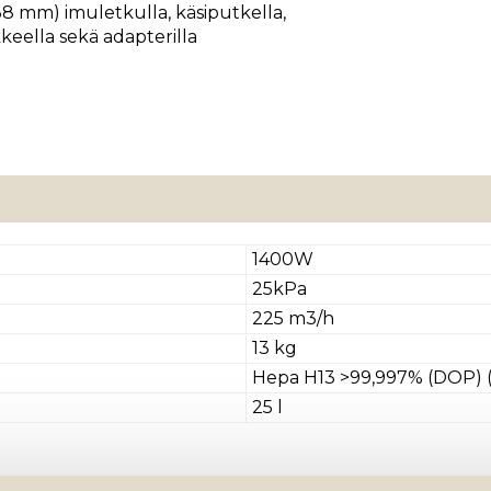
38 mm) imuletkulla, käsiputkella,
keella sekä adapterilla
1400W
25kPa
225 m3/h
13 kg
Hepa H13 >99,997% (DOP) (
25 l