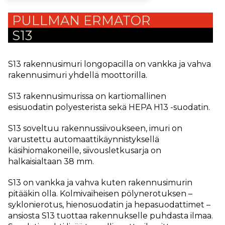
PULLMAN ERMATOR
S13
S13 rakennusimuri longopacilla on vankka ja vahva
rakennusimuri yhdellä moottorilla.
S13 rakennusimurissa on kartiomallinen
esisuodatin polyesterista sekä HEPA H13 -suodatin.
S13 soveltuu rakennussiivoukseen, imuri on
varustettu automaattikäynnistyksellä
käsihiomakoneille, siivousletkusarja on
halkaisialtaan 38 mm.
S13 on vankka ja vahva kuten rakennusimurin
pitääkin olla. Kolmivaiheisen pölynerotuksen –
syklonierotus, hienosuodatin ja hepasuodattimet –
ansiosta S13 tuottaa rakennukselle puhdasta ilmaa.