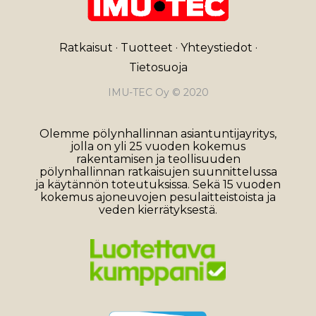
Ratkaisut
·
Tuotteet
·
Yhteystiedot
·
Tietosuoja
IMU-TEC Oy © 2020
Olemme pölynhallinnan asiantuntijayritys,
jolla on yli 25 vuoden kokemus
rakentamisen ja teollisuuden
pölynhallinnan ratkaisujen suunnittelussa
ja käytännön toteutuksissa. Sekä 15 vuoden
kokemus ajoneuvojen pesulaitteistoista ja
veden kierrätyksestä.