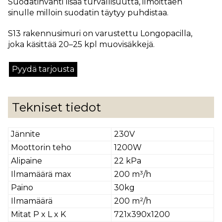
Suodatinvahti lisää turvallisuutta, ilmoittaen
sinulle milloin suodatin täytyy puhdistaa.
S13 rakennusimuri on varustettu Longopacilla,
joka käsittää 20–25 kpl muovisäkkejä.
Pyydä tarjousta
Tekniset tiedot
Jännite
230V
Moottorin teho
1200W
Alipaine
22 kPa
Ilmamäärä max
200 m³/h
Paino
30kg
Ilmamäärä
200 m²/h
Mitat P x L x K
721x390x1200