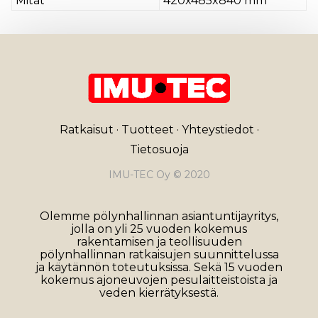
Mitat
420x485x840 mm
Ratkaisut
·
Tuotteet
·
Yhteystiedot
·
Tietosuoja
IMU-TEC Oy © 2020
Olemme pölynhallinnan asiantuntijayritys,
jolla on yli 25 vuoden kokemus
rakentamisen ja teollisuuden
pölynhallinnan ratkaisujen suunnittelussa
ja käytännön toteutuksissa. Sekä 15 vuoden
kokemus ajoneuvojen pesulaitteistoista ja
veden kierrätyksestä.