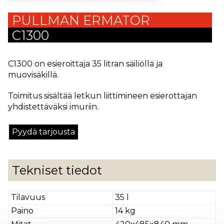
PULLMAN ERMATOR
C1300
C1300 on esieroittaja 35 litran säiliöllä ja
muovisäkillä.
Toimitus sisältää letkun liittimineen esierottajan
yhdistettäväksi imuriin.
Pyydä tarjousta
Tekniset tiedot
Tilavuus
35 l
Paino
14 kg