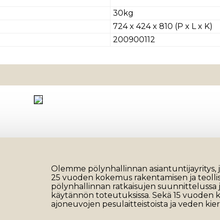
30kg
724 x 424 x 810 (P x L x K)
200900112
Olemme pölynhallinnan asiantuntijayritys, jo
25 vuoden kokemus rakentamisen ja teoll
pölynhallinnan ratkaisujen suunnittelussa 
käytännön toteutuksissa. Sekä 15 vuoden
ajoneuvojen pesulaitteistoista ja veden kier