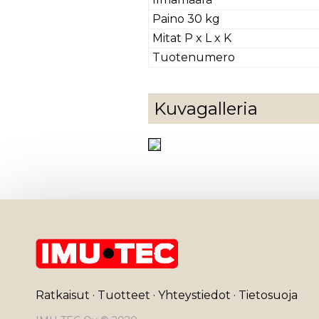
Paino 30 kg
Mitat P x L x K
Tuotenumero
Kuvagalleria
Ratkaisut
·
Tuotteet
·
Yhteystiedot
·
Tietosuoja