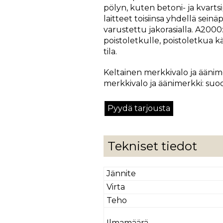
pölyn, kuten betoni- ja kvartsi
laitteet toisiinsa yhdellä seinäp
varustettu jakorasialla. A2000
poistoletkulle, poistoletkua k
tila.
Keltainen merkkivalo ja ääni
merkkivalo ja äänimerkki: suod
Pyydä tarjousta
Tekniset tiedot
Jännite
Virta
Teho
Ilmamäärä