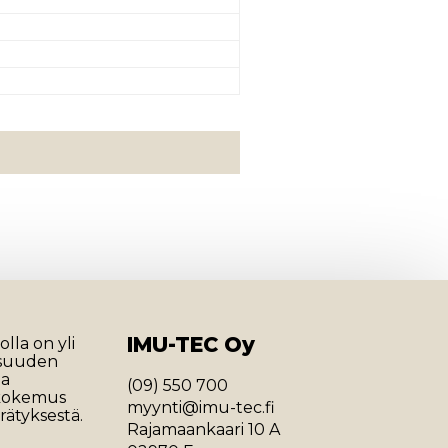
IMU-TEC Oy
lla on yli
isuuden
ja
(09) 550 700
 kokemus
myynti@imu-tec.fi
rätyksestä.
Rajamaankaari 10 A