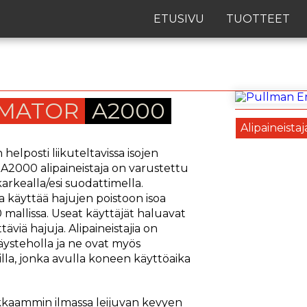
ETUSIVU
TUOTTEET
MATOR
A2000
Alipaineistaj
 helposti liikuteltavissa isojen
. A2000 alipaineistaja on varustettu
arkealla/esi suodattimella.
ta käyttää hajujen poistoon isoa
 mallissa. Useat käyttäjät haluavat
täviä hajuja. Alipaineistajia on
täysteholla ja ne ovat myös
lla, jonka avulla koneen käyttöaika
kkaammin ilmassa leijuvan kevyen