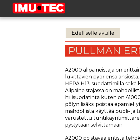
Edelliselle sivulle
PULLMAN ER
A2000 alipaineistaja on erittäin
lukittavien pyöriensä ansiosta
HEPA H13-suodattimilla sekä k
Alipaineistajassa on mahdollis
hiilisuodatinta kuten on A1000
pölyn lisäksi poistaa epämiellyt
mahdollista käyttää puoli- ja 
varustettu tuntikäyntimittarei
pystytään selvittämään.
A2000 poistavaa entistä teho