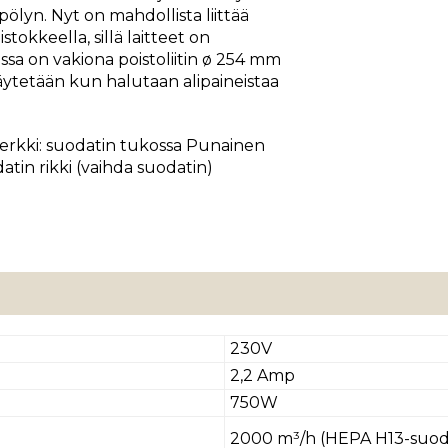
pölyn. Nyt on mahdollista liittää
istokkeella, sillä laitteet on
:ssa on vakiona poistoliitin ø 254 mm
äytetään kun halutaan alipaineistaa
merkki: suodatin tukossa Punainen
atin rikki (vaihda suodatin)
230V
2,2 Amp
750W
2000 m³/h (HEPA H13-suod