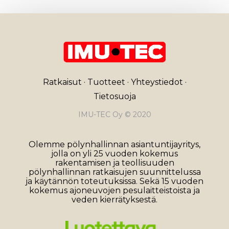
Ratkaisut
·
Tuotteet
·
Yhteystiedot
·
Tietosuoja
IMU-TEC Oy © 2020
Olemme pölynhallinnan asiantuntijayritys,
jolla on yli 25 vuoden kokemus
rakentamisen ja teollisuuden
pölynhallinnan ratkaisujen suunnittelussa
ja käytännön toteutuksissa. Sekä 15 vuoden
kokemus ajoneuvojen pesulaitteistoista ja
veden kierrätyksestä.