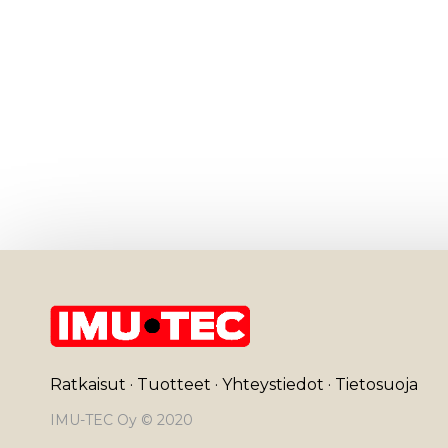
Ratkaisut
·
Tuotteet
·
Yhteystiedot
·
Tietosuoja
IMU-TEC Oy © 2020