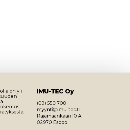
IMU-TEC Oy
lla on yli
isuuden
ja
(09) 550 700
 kokemus
myynti@imu-tec.fi
rätyksestä.
Rajamaankaari 10 A
02970 Espoo