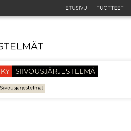
ETUSIVU
TUOTTEET
ESTELMÄT
KY
SIIVOUSJÄRJESTELMÄ
Siivousjärjestelmät