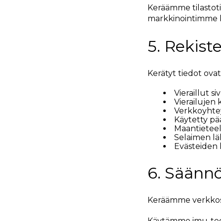
Keräämme tilasto
markkinointimme k
5. Rekiste
Kerätyt tiedot ovat
Vieraillut si
Vierailujen 
Verkkoyhte
Käytetty pää
Maantieteell
Selaimen lä
Evästeiden 
6. Säänn
Keräämme verkkosiv
Käytämme imu-tec.f