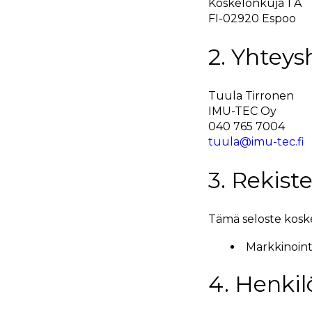
Koskelonkuja 1 A
FI-02920 Espoo
2. Yhteys
Tuula Tirronen
IMU-TEC Oy
040 765 7004
tuula@imu-tec.fi
3. Rekist
Tämä seloste koske
Markkinointi
4. Henkil