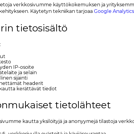
tietoja verkkosivumme käyttökokemuksen ja yrityksem
ehitykseen. Käytetyn tekniikan tarjoaa
Google Analytics
rin tietosisältö
:
vut
kesto
yden IP-osoite
telaite ja selain
inen sijainti
hettämät headerit
kautta kerättävät tiedot
önmukaiset tietolähteet
umme kautta yksilöityjä ja anonyymejä tilastoja verkkosi
i -verkkosivulla evästeitä ja kävijäseurantaa.