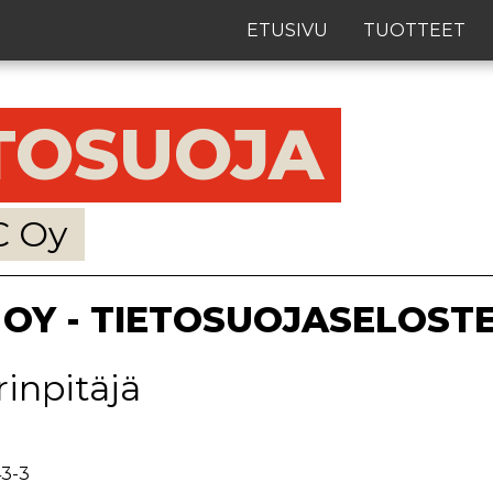
ETUSIVU
TUOTTEET
TOSUOJA
C Oy
 OY - TIETOSUOJASELOST
rinpitäjä
3-3