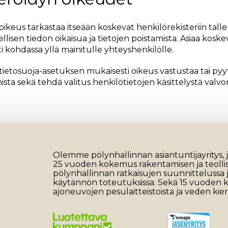
oikeus tarkastaa itseään koskevat henkilörekisteriin tall
ellisen tiedon oikaisua ja tietojen poistamista. Asiaa kos
sti kohdassa yllä mainitulle yhteyshenkilölle.
 tietosuoja-asetuksen mukaisesti oikeus vastustaa tai pyy
mista sekä tehdä valitus henkilötietojen käsittelystä valv
Olemme pölynhallinnan asiantuntijayritys, jo
25 vuoden kokemus rakentamisen ja teoll
pölynhallinnan ratkaisujen suunnittelussa 
käytännön toteutuksissa. Sekä 15 vuoden
ajoneuvojen pesulaitteistoista ja veden kier