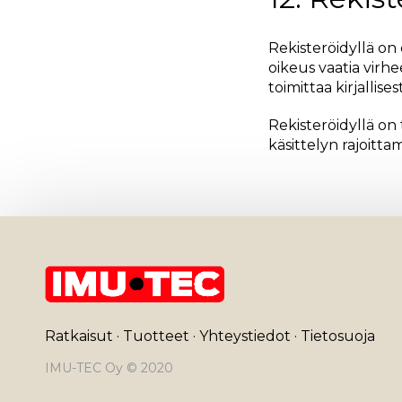
Rekisteröidyllä on 
oikeus vaatia virhe
toimittaa kirjallise
Rekisteröidyllä on
käsittelyn rajoitta
Ratkaisut
·
Tuotteet
·
Yhteystiedot
·
Tietosuoja
IMU-TEC Oy © 2020