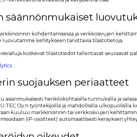
jen säännönmukaiset luovutu
rkkinoinnin kohdentamisessa ja verkkosivujen kehittämi
e luovutamme kehitykseen tarvittavia tilastotietoja.
ierailuja koskevat tilastotiedot tallentavat seuraavat pa
ytics
terin suojauksen periaatteet
u asianmukaisesti henkilökohtaisilla tunnuksilla ja salasa
MU-TEC Oy:n työntekijöillä ja mahdollisilla ulkopuolisilla
aan kuuluu markkinoinnin tai verkkosivujen kehittämin
ymisoidaan (IP-osoitteet) automaattisesti keräyksen yhte
teröidyn oikeudet