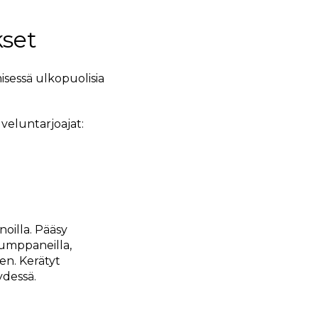
kset
sessä ulkopuolisia
lveluntarjoajat:
noilla. Pääsy
 kumppaneilla,
en. Kerätyt
ydessä.