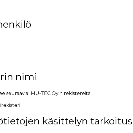
henkilö
erin nimi
e seuraavia IMU-TEC Oy:n rekistereitä:
rekisteri
ötietojen käsittelyn tarkoitus