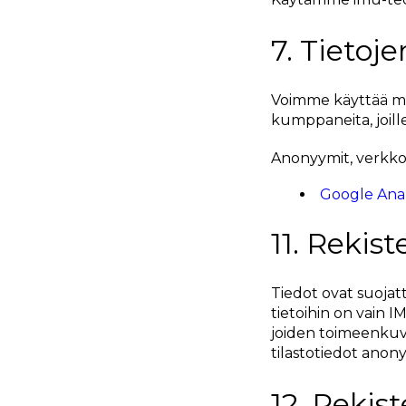
7. Tieto
Voimme käyttää ma
kumppaneita, joill
Anonyymit, verkkov
Google Anal
11. Rekis
Tiedot ovat suojatt
tietoihin on vain I
joiden toimeenkuv
tilastotiedot anon
12. Rekis