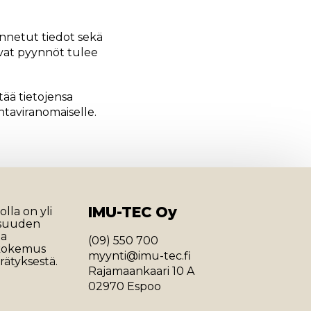
ennetut tiedot sekä
kevat pyynnöt tulee
tää tietojensa
ontaviranomaiselle.
IMU-TEC Oy
lla on yli
isuuden
ja
(09) 550 700
 kokemus
myynti@imu-tec.fi
rätyksestä.
Rajamaankaari 10 A
02970 Espoo