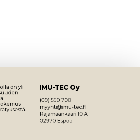
IMU-TEC Oy
lla on yli
isuuden
ja
(09) 550 700
 kokemus
myynti@imu-tec.fi
rätyksestä.
Rajamaankaari 10 A
02970 Espoo