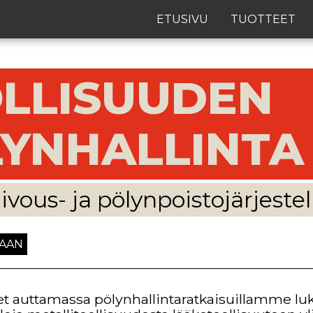
ETUSIVU
TUOTTEET
LLISUUDEN
YNHALLINTA
ivous- ja pölynpoistojärjest
MAAN
 auttamassa pölynhallintaratkaisuillamme luk