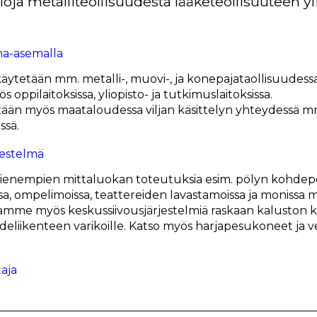
loja metalliteollisuudesta lääketeollisuuteen y
ytetään mm. metalli-, muovi-, ja konepajataollisuudessa
 oppilaitoksissa, yliopisto- ja tutkimuslaitoksissa.
etään myös maataloudessa viljan käsittelyn yhteydessä 
ssä.
nempien mittaluokan toteutuksia esim. pölyn kohdepoi
a, ompelimoissa, teattereiden lavastamoissa ja monissa m
mme myös keskussiivousjärjestelmiä raskaan kaluston kor
aideliikenteen varikoille. Katso myös harjapesukoneet ja 