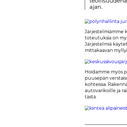
teollisuudena
ajan.
Järjestelmiämme kä
toteutuksia on myös
Järjestelmiä käyt
mittakaavan myllyi
Hoidamme myös pie
puusepän verstaiss
kohteissa. Rakenna
autovarikoille ja r
tästä.