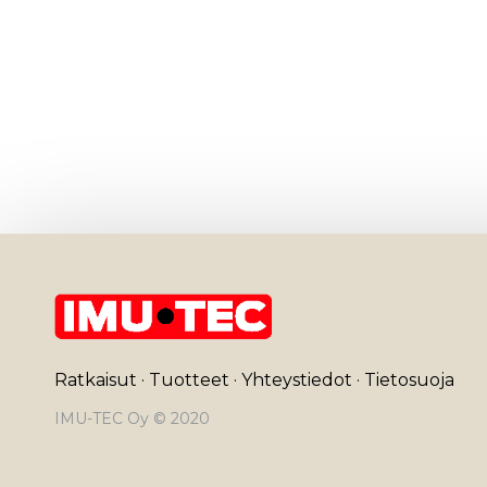
Ratkaisut
·
Tuotteet
·
Yhteystiedot
·
Tietosuoja
IMU-TEC Oy © 2020