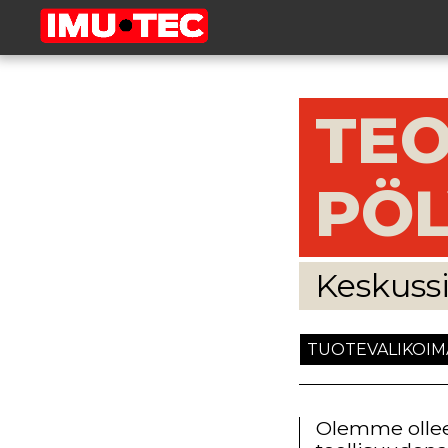
TEO
PÖL
Keskussi
TUOTEVALIKOI
Olemme olleet