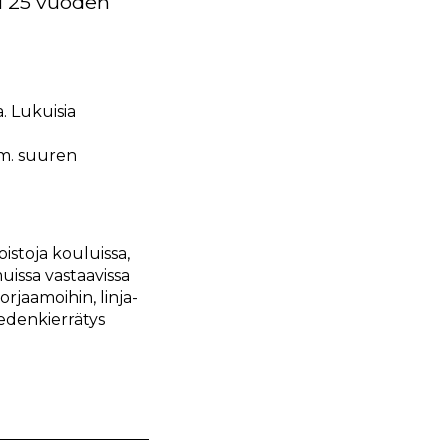
li 25 vuoden
. Lukuisia
mm. suuren
stoja kouluissa,
uissa vastaavissa
jaamoihin, linja-
vedenkierrätys