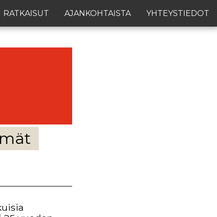
RATKAISUT
AJANKOHTAISTA
YHTEYSTIEDOT
elmät
uisia